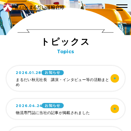
トップ
トピックス
ト
ピ
ッ
ク
ス
こんな会社
Topics
社風
インタビュー
取り組み（方針）
2026.01.28
お知らせ
事業内容
数字で見るまるだ
まるだい秋元社長 講演・インタビュー等の活動まと
め
い
運輸事業
事業拠点紹介
倉庫事業
2026.04.24
お知らせ
会社案内
業務委託事業
物流専門誌に当社の記事が掲載されました
お問い合わせ