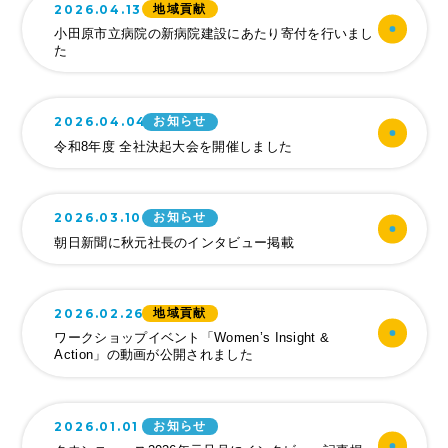
2026.04.13
地域貢献
小田原市立病院の新病院建設にあたり寄付を行いまし
採用情報
た
企業風土・働く環
境
お電話からのお問い合わせ
2026.04.04
お知らせ
0465-37-
令和8年度 全社決起大会を開催しました
まるだいの取り組
み
8611
キャリア採用のご
2026.03.10
お知らせ
受付時間：平日 9:00〜17:00
案内
朝日新聞に秋元社長のインタビュー掲載
社員インタビュー
１
2026.02.26
地域貢献
ワークショップイベント「Women’s Insight &
社員インタビュー
Action」の動画が公開されました
２
社員インタビュー
2026.01.01
お知らせ
３