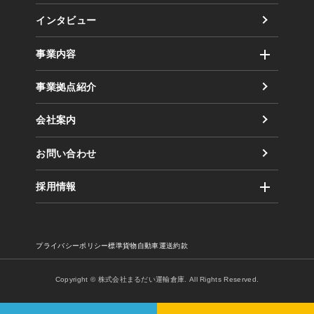
社風
インタビュー
取り組み（方針）
事業内容
数字で見るまるだい
運輸事業
事業拠点紹介
倉庫事業
会社案内
業務委託事業
お問い合わせ
採用情報
企業風土・働く環境
まるだいの取り組み
プライバシーポリシー
標準貨物自動車運送約款
キャリア採用のご案内
社員インタビュー１
Copyright © 株式会社まるだい運輸倉庫. All Rights Reserved.
社員インタビュー２