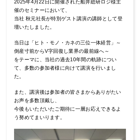
2025年4月22日に開催された船井総研ロジ様主
催のセミナーにおいて、
採用情報
当社 秋元社長が特別ゲスト講演の講師として登
壇いたしました。
企業風土・働く環
境
お電話からのお問い合わせ
当日は「ヒト・モノ・カネの三位一体経営」～
0465-37-
まるだいの取り組
倒産寸前からV字回復し業界の最前線へ～
み
8611
をテーマに、当社の過去10年間の軌跡につい
キャリア採用のご
て、多数の参加者様に向けて講演を行いまし
受付時間：平日 9:00〜17:00
案内
た。
社員インタビュー
また、講演後は参加者の皆さまからありがたい
１
お声を多数頂戴し、
社員インタビュー
今後もいただいたご期待に一層お応えできるよ
２
う努めてまいります。
社員インタビュー
３