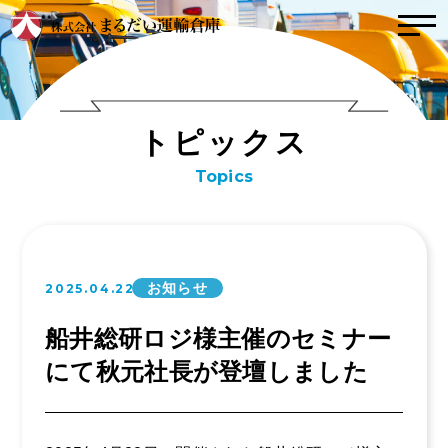
トップ
トピックス
ト
ピ
ッ
ク
ス
こんな会社
Topics
社風
インタビュー
取り組み（方針）
事業内容
数字で見るまるだ
お知らせ
2025.04.22
い
運輸事業
事業拠点紹介
船井総研ロジ様主催のセミナー
倉庫事業
にて秋元社長が登壇しました
会社案内
業務委託事業
お問い合わせ