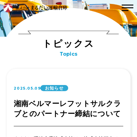
トップ
トピックス
ト
ピ
ッ
ク
ス
こんな会社
Topics
社風
インタビュー
取り組み（方針）
事業内容
数字で見るまるだ
お知らせ
2025.05.09
い
運輸事業
事業拠点紹介
湘南ベルマーレフットサルクラ
倉庫事業
ブとのパートナー締結について
会社案内
業務委託事業
お問い合わせ