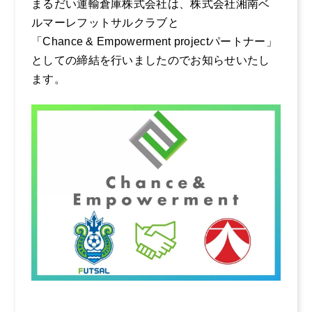
まるだい運輸倉庫株式会社は、株式会社湘南ベ
ルマーレフットサルクラブと
採用情報
「Chance & Empowerment projectパートナー」
としての締結を行いましたのでお知らせいたし
企業風土・働く環
ます。
境
お電話からのお問い合わせ
0465-37-
まるだいの取り組
み
8611
キャリア採用のご
受付時間：平日 9:00〜17:00
案内
社員インタビュー
１
社員インタビュー
２
社員インタビュー
３